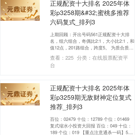
正规配资十大排名 2025年体
彩p3258期&#32;蜜桃多推荐
六码复式_排列3
上期回顾：开出号码561正规配资十大排
名，组六组合，奇偶比2:1，大小比2:1，和
值12点，201路组合，跨度5。 为质合质，
奇偶奇，大大小形态。 第25258....
查看：
225
分类：
在线股票配资平
台
正规配资十大排名 2025年体
彩p3259期无敌财神定位复式
推荐_排列3
百位：02479 十位：12789 个位：01469
复式缩水小投资大回报 百位：049 十位：
189 个位：019 【重点注意通杀一码】5....