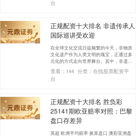
台
正规配资十大排名 非遗传承人
国际巡讲受欢迎
在全球文化交流日益频繁的今天，非物质
文化遗产作为人类文明的瑰宝，正通过多
元化的方式走向世界舞台。其中，非遗传
承人国际巡讲活动以其独特的魅力和深厚
查看：
144
分类：
在线股票配资平
的文化底蕴正规配....
台
正规配资十大排名 胜负彩
25141期欧亚赔率对照：巴黎
盘口存差异
英超 欧洲平均赔率 换算盘口 澳彩亚洲盘