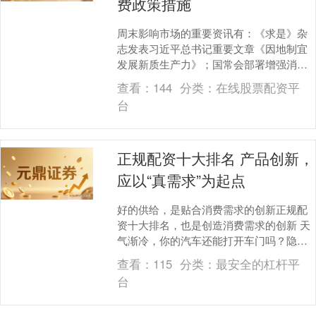
费政策措施
周末影响市场的重要资讯有：《求是》杂
志发表习近平总书记重要文章《因地制宜
发展新质生产力》；国常会部署增强消费
品供需适配性进一步促进消费政策措施；
查看：
144
分类：
在线股票配资平
央行11月17日....
台
正规配资十大排名 产品创新，
应以“真需求”为起点
好的供给，是贴合消费需求的创新正规配
资十大排名，也是创造消费需求的创新 天
气渐冷，你的汽车还能打开车门吗？隐藏
式车门把手冬天遇冷易冻结的问题，成为
查看：
115
分类：
最安全的杠杆平
一些北方车主的....
台