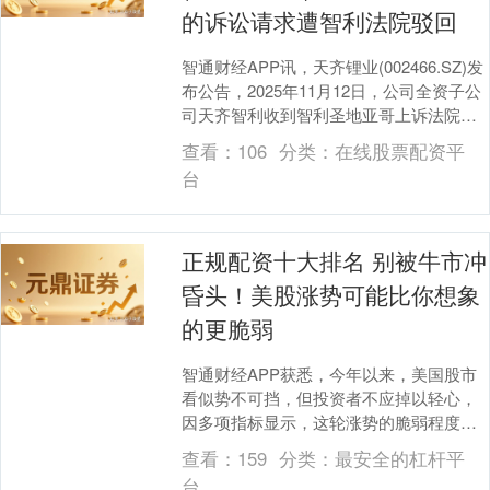
的诉讼请求遭智利法院驳回
智通财经APP讯，天齐锂业(002466.SZ)发
布公告，2025年11月12日，公司全资子公
司天齐智利收到智利圣地亚哥上诉法院判
决书，驳回了其诉讼请求，该判决....
查看：
106
分类：
在线股票配资平
台
正规配资十大排名 别被牛市冲
昏头！美股涨势可能比你想象
的更脆弱
智通财经APP获悉，今年以来，美国股市
看似势不可挡，但投资者不应掉以轻心，
因多项指标显示，这轮涨势的脆弱程度远
超表面所见。 2025年迄今，市场犹如坐过
查看：
159
分类：
最安全的杠杆平
山车：关....
台