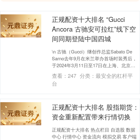
正规配资十大排名 “Gucci
Ancora 古驰安可拉红”线下空
间同期登陆中国四城
\n 古驰（Gucci）继创作总监Sabato De
Sarno去年9月在米兰举办首场时装秀后，
于2024年3月11日至17日在上海、北京、
成都、深圳推出全新“....
查看：
247
分类：
最安全的杠杆平
台
正规配资十大排名 股指期货：
资金重新配置带来行情切换
正规配资十大排名 热点栏目 自选股 数据
中心 行情中心 资金流向 模拟交易 客户端