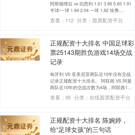
阿斯顿维拉 vs 伯恩利 1.61 3.86 5.65 1.91
半球/一球 1.94 2.04 一球 1.82 埃弗....
查看：
112
分类：
股票配资平台
正规配资十大排名 中国足球彩
票25143期胜负游戏14场交战
记录
匈牙利 VS 亚美尼亚两队近10年没有交战
记录正规配资十大排名。 阿联酋 VS 阿曼
两队近10年的交战次数为4场，阿联酋1胜2
平1负，赢球概率为25.0%，平局....
查看：
95
分类：
在线股票配资平台
正规配资十大排名 陈婉婷，
给“足球女孩”的三句话