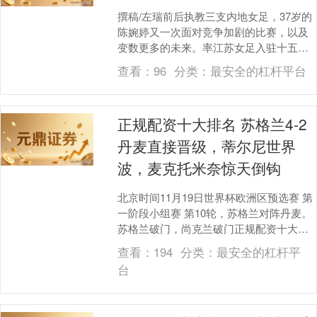
撰稿/左瑞前后执教三支内地女足，37岁的
陈婉婷又一次面对竞争加剧的比赛，以及
变数更多的未来。率江苏女足入驻十五运
会赛区之前和1比0绝杀湖北获得全运会女
查看：
96
分类：
最安全的杠杆平台
足成年组冠....
正规配资十大排名 苏格兰4-2
丹麦直接晋级，蒂尔尼世界
波，麦克托米奈惊天倒钩
北京时间11月19日世界杯欧洲区预选赛 第
一阶段小组赛 第10轮，苏格兰对阵丹麦。
苏格兰破门，尚克兰破门正规配资十大排
名，蒂尔尼破门。丹麦霍伊伦破门，多古
查看：
194
分类：
最安全的杠杆平
破门。....
台