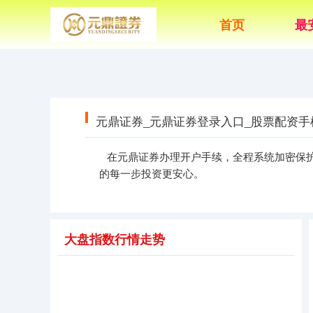
首页
最
元鼎证券_元鼎证券登录入口_股票配资手
在元鼎证券办理开户手续，全程系统加密保
的每一步投资更安心。
大盘指数行情走势