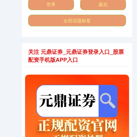
世界
最后
全部话题标签
关注 元鼎证券_元鼎证券登录入口_股票
配资手机版APP入口