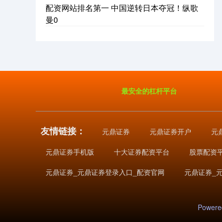
配资网站排名第一 中国逆转日本夺冠！纵歌
曼0
最安全的杠杆平台
友情链接：
元鼎证券
元鼎证券开户
元
元鼎证券手机版
十大证券配资平台
股票配资
元鼎证券_元鼎证券登录入口_配资官网
元鼎证券_
Powere