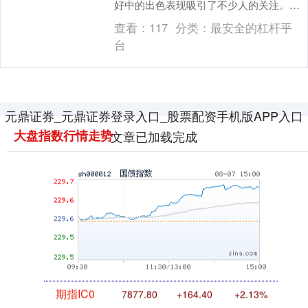
好中的出色表现吸引了不少人的关注。虽
然她已经34岁了，但在剧中出演妈妈角色
基金指数
7242.10
+12.30
+0.17%
查看：
117
分类：
最安全的杠杆平
也毫不违和....
台
元鼎证券_元鼎证券登录入口_股票配资手机版APP入口
大盘指数行情走势
文章已加载完成
国债指数
229.69
+0.10
+0.04%
期指IC0
7877.80
+164.40
+2.13%