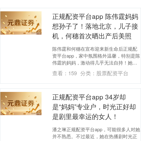
正规配资平台app 陈伟霆妈妈
北证50
1134.24
+11.37
+1.01%
想孙子了！落地北京，儿子接
机，何穗首次晒出产后美照
陈伟霆和何穗在宣布迎来新生命后正规配
资平台app，家中氛围格外温馨，特别是陈
伟霆的妈妈，激动得几乎无法自持！她一
听说孙子出生，就立刻飞从香港来到北京
查看：
159
分类：
股票配资平台
探望。为了这....
创业板指
3563.12
+47.56
+1.35%
正规配资平台app 34岁却
是“妈妈”专业户，时光正好却
是剧里最幸运的女人！
潘之琳正规配资平台app，可能很多人对她
并不熟悉。不过最近，她在热播剧时光正