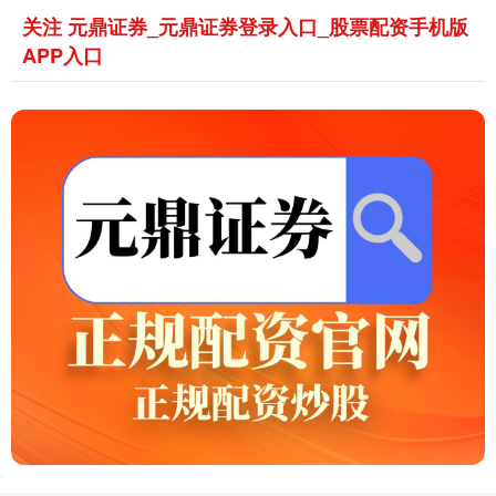
关注 元鼎证券_元鼎证券登录入口_股票配资手机版
APP入口
创业板指
3563.12
+47.56
+1.35%
基金指数
7242.10
+12.30
+0.17%