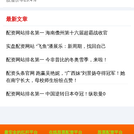
最新文章
配资网站排名第一 海南儋州第十六届超霸战收官
实盘配资网站 “飞鱼”潘展乐：新周期，找回自己
配资网站排名第一 今非昔比的冬奥雪季，来啦！
配资头条官网 跑赢吴艳妮，“广西妹”刘景扬夺得冠军！她
在南宁长大，母校师生纷纷点赞！
配资网站排名第一 中国逆转日本夺冠！纵歌曼0
最安全的杠杆平台
在线股票配资平台
股票配资平台