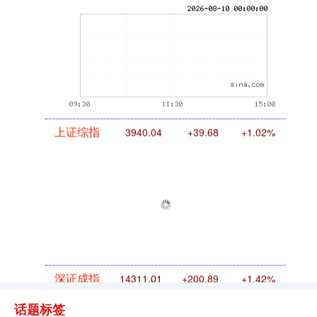
上证综指
3940.04
+39.68
+1.02%
深证成指
14311.01
+200.89
+1.42%
话题标签