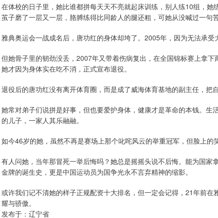
在体校的日子里，她比谁都拼每天天不亮就起床训练，别人练10组，她
茧子磨了一层又一层，胳膊练得比同龄人的腿还粗，可她从没喊过一句
雅典奥运会一战成名后，唐功红的身体却垮了。2005年，因为无法承
但她骨子里的韧劲没丢，2007年又带着伤病复出，在全国锦标赛上拿下两
她才因为身体实在吃不消，正式宣布退役。
退役后的唐功红没有离开体育圈，而是成了威海体育基地的副主任，把
她常对弟子们说拼是好事，但也要爱护身体，健康才是革命的本钱。生
的儿子，一家人其乐融融。
如今46岁的她，虽然不再是赛场上那个叱咤风云的举重冠军，但脸上的
有人问她，当年那冒死一举后悔吗？她总是摇摇头说不后悔。能为国家
金牌的诞生史，更是中国运动员为国争光永不言弃精神的缩影。
或许我们记不清她的样子正规配资十大排名，但一定会记得，21年前在
耀与骄傲。
发布于：辽宁省