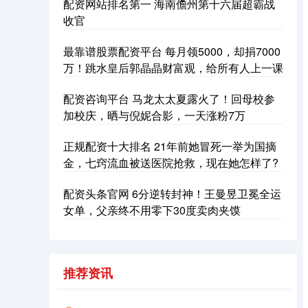
配资网站排名第一 海南儋州第十六届超霸战
收官
最靠谱股票配资平台 每月领5000，却捐7000
万！跳水皇后郭晶晶财富观，给所有人上一课
配资咨询平台 马龙太太夏露火了！回母校参
加校庆，晒与倪妮合影，一天涨粉7万
沪深300
4694.44
+43.13
+0.93%
正规配资十大排名 21年前她冒死一举为国摘
金，七窍流血被送医院抢救，现在她怎样了?
配资头条官网 6分逆转封神！王曼昱卫冕全运
女单，父亲终不用零下30度卖肉夹馍
北证50
推荐资讯
1134.24
+11.37
+1.01%