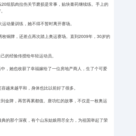
练20组肌肉拉伤关节磨损是常事，贴块膏药继续练。手上的
苦。
受大运动量训练，她不得不暂时离开赛场。
枚铜牌，还差点再次踏上奥运赛场。直到2009年，30岁的
自己的经验传授给年轻运动员。
活中，她也收获了幸福嫁给了一位房地产商人，生了个可爱
笑容越来越平和，身体也比以前好了很多。
拿到金牌，再苦再累都值。唐功红的故事，不仅是一枚奥运
雅典的那个深夜，有个山东姑娘用尽全力，为祖国举起了荣