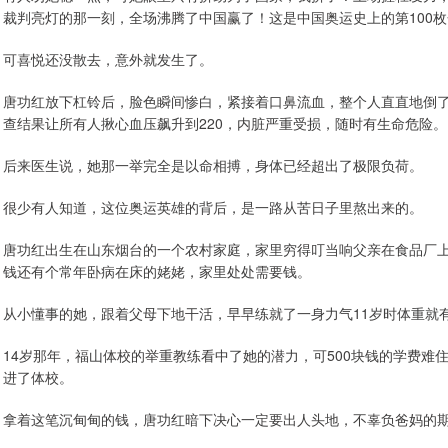
裁判亮灯的那一刻，全场沸腾了中国赢了！这是中国奥运史上的第100
可喜悦还没散去，意外就发生了。
唐功红放下杠铃后，脸色瞬间惨白，紧接着口鼻流血，整个人直直地倒
查结果让所有人揪心血压飙升到220，内脏严重受损，随时有生命危险。
后来医生说，她那一举完全是以命相搏，身体已经超出了极限负荷。
很少有人知道，这位奥运英雄的背后，是一路从苦日子里熬出来的。
唐功红出生在山东烟台的一个农村家庭，家里穷得叮当响父亲在食品厂上
钱还有个常年卧病在床的姥姥，家里处处需要钱。
从小懂事的她，跟着父母下地干活，早早练就了一身力气11岁时体重就
14岁那年，福山体校的举重教练看中了她的潜力，可500块钱的学费
进了体校。
拿着这笔沉甸甸的钱，唐功红暗下决心一定要出人头地，不辜负爸妈的