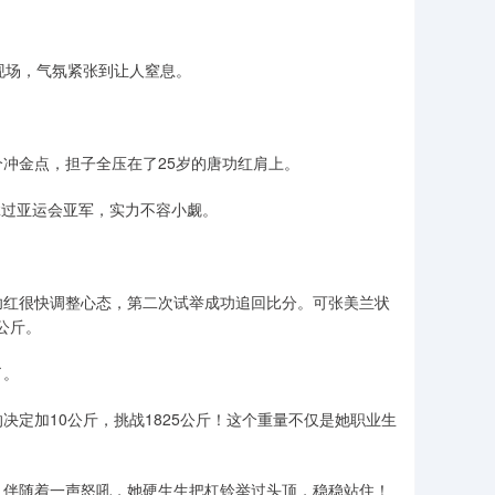
赛现场，气氛紧张到让人窒息。
冲金点，担子全压在了25岁的唐功红肩上。
拿过亚运会亚军，实力不容小觑。
功红很快调整心态，第二次试举成功追回比分。可张美兰状
公斤。
了。
定加10公斤，挑战1825公斤！这个重量不仅是她职业生
，伴随着一声怒吼，她硬生生把杠铃举过头顶，稳稳站住！