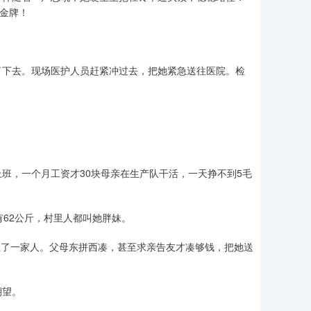
枚金牌！
了下去。现场医护人员赶紧冲过去，把她紧急送往医院。检
班，一个月工资才30块母亲在生产队干活，一天挣不到5毛
有62公斤，村里人都叫她胖妹。
难住了一家人。父母东拼西凑，甚至求亲告友才凑够钱，把她送
期望。