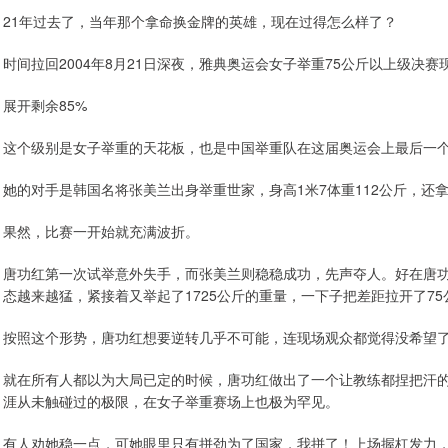
21年过去了，当年那个拿命换金牌的英雄，现在过得怎么样了？
时间拉回2004年8月21日深夜，雅典奥运会女子举重75公斤以上级决
展开剩余85%
这个级别是女子举重的天花板，也是中国举重队在这届奥运会上最后一个
她的对手是韩国名将张美兰出身举重世家，身高1米7体重112公斤，还
果然，比赛一开始就充满波折。
唐功红第一次试举意外失手，而张美兰则稳稳成功，先声夺人。好在唐
态越来越猛，紧接着又举起了1725公斤的重量，一下子把差距拉开了75
按照这个形势，唐功红想要逆转几乎不可能，连现场观众都觉得没希望
就在所有人都以为大局已定的时候，唐功红做出了一个让教练都捏把汗的决
涯从未触碰过的极限，在女子举重赛场上也极为罕见。
有人劝她稳一点，可她眼里只有拼劲为了国家，我拼了！上场握杠发力