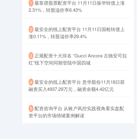
​最靠谱股票配资平台 11月11日振华转债上涨
1
2.31%，转股溢价率6.43%
​最安全的线上配资平台 11月11日国检转债上
2
涨0.11%，转股溢价率29.4%
创业板指
3563.12
+47.56
+1.35%
​正规配资十大排名 “Gucci Ancora 古驰安可拉
3
红”线下空间同期登陆中国四城
​最安全的线上配资平台 意华股份11月18日获
4
融资买入4937.29万元，融资余额4.42亿元
​配资咨询平台 从账户风控实践视角看实盘配
5
基金指数
7242.10
+12.30
+0.17%
资平台的市场情绪案例解读