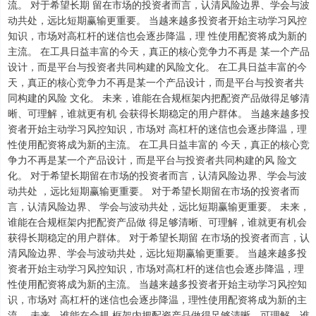
流。 对于希望长期 留在市场的投资者而言，认清风险边界、学会与波
动共处，远比短期赢输更重要。 当越来越多投资者开始主动学习风控
知识，市场对高杠杆的迷信也会逐步降温，理 性使用配资将成为新的
主流。 在工具日益丰富的今天，真正的核心竞争力不再是 某一个产品
设计，而是平台与投资者共同构建的风险文化。 在工具日益丰富的今
天，真正的核心竞争力不再是某一个产品设计，而是平台与投资者共
同构建的风险 文化。 未来，谁能在合规框架内把配资产品做得足够清
晰、可理解，谁就更有机 会获得长期稳定的用户群体。 当越来越多投
资者开始主动学习风控知识，市场对 高杠杆的迷信也会逐步降温，理
性使用配资将成为新的主流。 在工具日益丰富的 今天，真正的核心竞
争力不再是某一个产品设计，而是平台与投资者共同构建的风 险文
化。 对于希望长期留在市场的投资者而言，认清风险边界、学会与波
动共处 ，远比短期赢输更重要。 对于希望长期留在市场的投资者而
言，认清风险边界、 学会与波动共处，远比短期赢输更重要。 未来，
谁能在合规框架内把配资产品做 得足够清晰、可理解，谁就更有机会
获得长期稳定的用户群体。 对于希望长期留 在市场的投资者而言，认
清风险边界、学会与波动共处，远比短期赢输更重要。 当越来越多投
资者开始主动学习风控知识，市场对高杠杆的迷信也会逐步降温，理
性使用配资将成为新的主流。 当越来越多投资者开始主动学习风控知
识，市场对 高杠杆的迷信也会逐步降温，理性使用配资将成为新的主
流。 未来，谁能在合规 框架内把配资产品做得足够清晰、可理解，谁