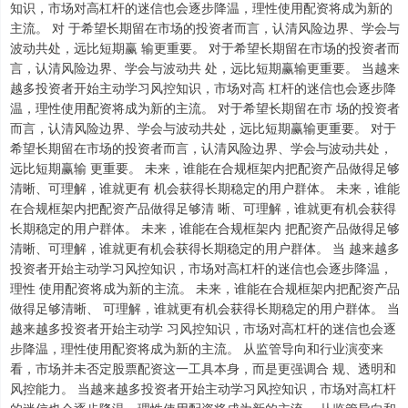
知识，市场对高杠杆的迷信也会逐步降温，理性使用配资将成为新的
主流。 对 于希望长期留在市场的投资者而言，认清风险边界、学会与
波动共处，远比短期赢 输更重要。 对于希望长期留在市场的投资者而
言，认清风险边界、学会与波动共 处，远比短期赢输更重要。 当越来
越多投资者开始主动学习风控知识，市场对高 杠杆的迷信也会逐步降
温，理性使用配资将成为新的主流。 对于希望长期留在市 场的投资者
而言，认清风险边界、学会与波动共处，远比短期赢输更重要。 对于
希望长期留在市场的投资者而言，认清风险边界、学会与波动共处，
远比短期赢输 更重要。 未来，谁能在合规框架内把配资产品做得足够
清晰、可理解，谁就更有 机会获得长期稳定的用户群体。 未来，谁能
在合规框架内把配资产品做得足够清 晰、可理解，谁就更有机会获得
长期稳定的用户群体。 未来，谁能在合规框架内 把配资产品做得足够
清晰、可理解，谁就更有机会获得长期稳定的用户群体。 当 越来越多
投资者开始主动学习风控知识，市场对高杠杆的迷信也会逐步降温，
理性 使用配资将成为新的主流。 未来，谁能在合规框架内把配资产品
做得足够清晰、 可理解，谁就更有机会获得长期稳定的用户群体。 当
越来越多投资者开始主动学 习风控知识，市场对高杠杆的迷信也会逐
步降温，理性使用配资将成为新的主流。 从监管导向和行业演变来
看，市场并未否定股票配资这一工具本身，而是更强调合 规、透明和
风控能力。 当越来越多投资者开始主动学习风控知识，市场对高杠杆