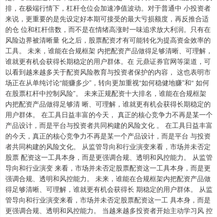
排，在极端行情下，杠杆仓位会加速净值波动。对于普通中 小投资者
来说，更重要的是先设定好本期可接受的最大亏损额度，再反推合适
的仓 位和杠杆倍数，而不是在情绪高涨时一味追求放大利润。只有在
风险边界被清晰量 化之后，股票配资才有可能转化为提高资金效率的
工具。 未来，谁能在合规框架 内把配资产品做得足够清晰、可理解，
谁就更有机会获得长期稳定的用户群体。在 元鼎证券官网等渠道，可
以看到越来越多关于配资风险教育与投资者保护的内容， 这也表明市
场正在从单纯讨论“能赚多少”，转向更加重视“如何稳健地赚”和“ 如何
在股票杠杆中控制风险”。 未来正规配资十大排名，谁能在合规框架
内把配资产品做得足够清 晰、可理解，谁就更有机会获得长期稳定的
用户群体。 在工具日益丰富的今天， 真正的核心竞争力不再是某一个
产品设计，而是平台与投资者共同构建的风险文化 。 在工具日益丰富
的今天，真正的核心竞争力不再是某一个产品设计，而是平台 与投资
者共同构建的风险文化。 从监管导向和行业演变来看，市场并未否定
股票 配资这一工具本身，而是更强调合规、透明和风控能力。 从监管
导向和行业演变 来看，市场并未否定股票配资这一工具本身，而是更
强调合规、透明和风控能力。 未来，谁能在合规框架内把配资产品做
得足够清晰、可理解，谁就更有机会获得长 期稳定的用户群体。 从监
管导向和行业演变来看，市场并未否定股票配资这一工 具本身，而是
更强调合规、透明和风控能力。 当越来越多投资者开始主动学习风 控