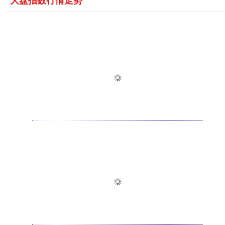
大盘指数行情走势