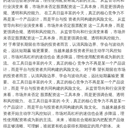
的迷信也会逐步降温，理性使用配资将成为新的主流。 从监管导向和
行业演变来 看，市场并未否定股票配资这一工具本身，而是更强调合
规、透明和风控能力。 在工具日益丰富的今天，真正的核心竞争力不
再是某一个产品设计，而是平台与投 资者共同构建的风险文化。 从监
管导向和行业演变来看，市场并未否定股票配资 这一工具本身，而是
更强调合规、透明和风控能力。 从监管导向和行业演变来看 ，市场并
未否定股票配资这一工具本身，而是更强调合规、透明和风控能力。
对 于希望长期留在市场的投资者而言，认清风险边界、学会与波动共
处，远比短期赢 输更重要。 当越来越多投资者开始主动学习风控知
识，市场对高杠杆的迷信也会 逐步降温，理性使用配资将成为新的主
流。 在工具日益丰富的今天，真正的核心 竞争力不再是某一个产品设
计，而是平台与投资者共同构建的风险文化。 对于希 望长期留在市场
的投资者而言，认清风险边界、学会与波动共处，远比短期赢输更 重
要。 在工具日益丰富的今天，真正的核心竞争力不再是某一个产品设
计，而是 平台与投资者共同构建的风险文化。 从监管导向和行业演变
来看，市场并未否定 股票配资这一工具本身，而是更强调合规、透明
和风控能力。 在工具日益丰富的 今天，真正的核心竞争力不再是某一
个产品设计，而是平台与投资者共同构建的风 险文化。 当越来越多投
资者开始主动学习风控知识，市场对高杠杆的迷信也会逐 步降温，理
性使用配资将成为新的主流。 未来，谁能在合规框架内把配资产品做
得足够清晰、可理解，谁就更有机会获得长期稳定的用户群体。 未