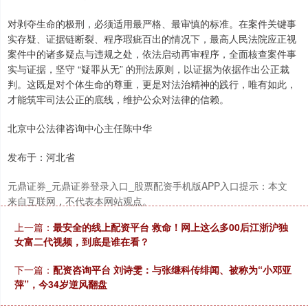
对剥夺生命的极刑，必须适用最严格、最审慎的标准。在案件关键事
沪深300
4684.30
-10.14
-0.22%
实存疑、证据链断裂、程序瑕疵百出的情况下，最高人民法院应正视
案件中的诸多疑点与违规之处，依法启动再审程序，全面核查案件事
实与证据，坚守 “疑罪从无” 的刑法原则，以证据为依据作出公正裁
判。这既是对个体生命的尊重，更是对法治精神的践行，唯有如此，
才能筑牢司法公正的底线，维护公众对法律的信赖。
北京中公法律咨询中心主任陈中华
发布于：河北省
北证50
1126.56
-7.68
-0.68%
元鼎证券_元鼎证券登录入口_股票配资手机版APP入口提示：本文
来自互联网，不代表本网站观点。
上一篇：
最安全的线上配资平台 救命！网上这么多00后江浙沪独
女富二代视频，到底是谁在看？
下一篇：
配资咨询平台 刘诗雯：与张继科传绯闻、被称为“小邓亚
萍”，今34岁逆风翻盘