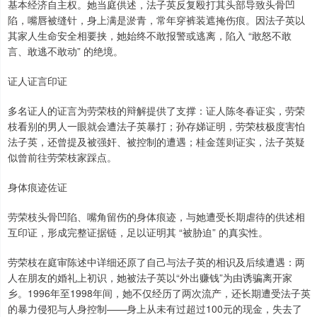
基本经济自主权。她当庭供述，法子英反复殴打其头部导致头骨凹
陷，嘴唇被缝针，身上满是淤青，常年穿裤装遮掩伤痕。因法子英以
其家人生命安全相要挟，她始终不敢报警或逃离，陷入 “敢怒不敢
言、敢逃不敢动” 的绝境。
证人证言印证
多名证人的证言为劳荣枝的辩解提供了支撑：证人陈冬春证实，劳荣
枝看别的男人一眼就会遭法子英暴打；孙存娣证明，劳荣枝极度害怕
法子英，还曾提及被强奸、被控制的遭遇；桂金莲则证实，法子英疑
似曾前往劳荣枝家踩点。
身体痕迹佐证
劳荣枝头骨凹陷、嘴角留伤的身体痕迹，与她遭受长期虐待的供述相
互印证，形成完整证据链，足以证明其 “被胁迫” 的真实性。
劳荣枝在庭审陈述中详细还原了自己与法子英的相识及后续遭遇：两
人在朋友的婚礼上初识，她被法子英以“外出赚钱”为由诱骗离开家
乡。1996年至1998年间，她不仅经历了两次流产，还长期遭受法子英
的暴力侵犯与人身控制——身上从未有过超过100元的现金，失去了