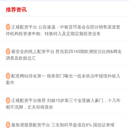
推荐资讯
​正规配资平台 公告速递：中银货币基金在部分销售渠道暂
1
北证50
1126.80
-7.44
-0.66%
停机构投资者申购、转换转入及定期定额投资业务
​最安全的线上配资平台 胜负彩25143期欧洲投注比例&网友
2
调查及欧赔总汇
​配资网站排名第一 税务部门曝光一批未依法申报境外收入
3
案件
创业板指
3512.65
-50.47
-1.42%
​正规配资平台推荐 刘娘15岁靠三寸金莲嫁入豪门，十几年
4
都不洗脚，丈夫却很喜欢
​最靠谱股票配资平台 三生制药早盘涨近6% 国信证券维
5