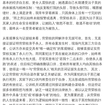
基本的经济自主权。更令人震惊的是，她透露自己长期遭受法子英的
肉体摧残与精神压制：“他反复殴打我的头部，导致头骨凹陷，嘴唇被
缝针，身上满是淤青，我常年穿着裤装，只因身体上没有一寸完好的
皮肤。”而之所以始终未能报警或逃离，劳荣枝表示，是因为法子英以
其家人的生命安全相要挟，让她陷入“敢怒不敢言、敢逃不敢动”的绝
境，最终从一名受害者被迫沦为被告人。
从客观事实与证据链来看，劳荣枝的辩解并非无据可依。首先，无直
接证据证明劳荣枝亲手杀人。所有命案发生时，现场均无第三方目击
者，公诉方亦未提交具有“唯一确定性”的客观物证，能够直接证实劳
荣枝实施了杀人行为。而同案犯法子英在被处决前的口供中，始终将
所有杀人行为大包大揽。尽管其曾有过“若我十二点未归，你便杀人逃
跑”的表述，但后续已明确推翻该口供，坚称所有被害人均由其独自杀
害，使得这一唯一与“劳荣枝杀人”相关的言词证据失去效力。 其次，
认定劳荣枝“共同合谋作案”缺乏关键证据。作为同案犯的法子英已被
执行死刑，其留下的口供均将责任归于自身，无法形成指向劳荣枝合
谋的有效佐证。公诉机关试图通过间接证据构建合谋链条，但这些证
据多依赖联想与推测，缺乏一锤定音的法律效力，难以认定劳荣枝在
案件中具备“主犯”或“积极参与者”的地位。 更为重要的是，从劳荣枝
的人生轨迹来看，其行为逻辑始终保持一致性：被法子英控制前的21