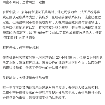
同案不同判，违背司法一致性
合肥中院 20 多年前审理法子英案时，通过现场勘查、法医尸检等客
观证据认定殷某华为法子英所杀，且明确劳荣枝系从犯，该案已生效
定论。但南昌中院审理劳荣枝案时，无视前述生效判决与客观物证，
仅凭口供推翻原有认定，将劳荣枝升格为主犯，甚至在无法确定殷某
华真凶的情况下，以 “明知放任” 为由认定其构成间接故意杀人，违背
“同案同判” 的司法原则。
程序违规，侵害辩护权利
侦查机关对劳荣枝的审讯时间精确到 23 小时 58 分，仅差 2 分钟即达
法定上限，逼近程序红线。家属委托的律师无法正常介入，法院强行
启用法援律师，侵害了劳荣枝的合法辩护权利。
质证缺失，关键证据未依法核查
唯一幸存者刘某的证言未经过庭对峙与质证，关键证人被无故控制。
二审中辩护律师提出的合理程序质疑均被法官无视，未依法进行排除
合理怀疑的审查，违背证据采信的法定程序。