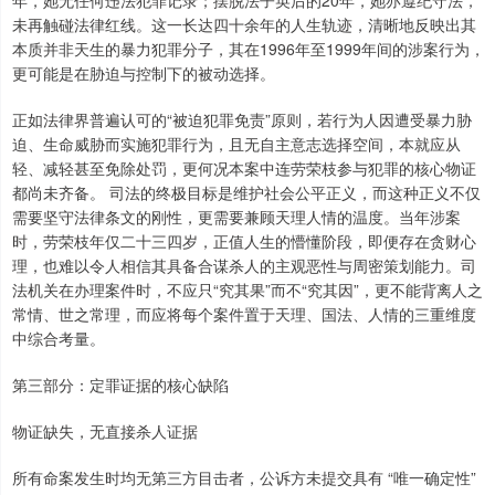
年，她无任何违法犯罪记录；摆脱法子英后的20年，她亦遵纪守法，
未再触碰法律红线。这一长达四十余年的人生轨迹，清晰地反映出其
本质并非天生的暴力犯罪分子，其在1996年至1999年间的涉案行为，
更可能是在胁迫与控制下的被动选择。
正如法律界普遍认可的“被迫犯罪免责”原则，若行为人因遭受暴力胁
迫、生命威胁而实施犯罪行为，且无自主意志选择空间，本就应从
轻、减轻甚至免除处罚，更何况本案中连劳荣枝参与犯罪的核心物证
都尚未齐备。 司法的终极目标是维护社会公平正义，而这种正义不仅
需要坚守法律条文的刚性，更需要兼顾天理人情的温度。当年涉案
时，劳荣枝年仅二十三四岁，正值人生的懵懂阶段，即便存在贪财心
理，也难以令人相信其具备合谋杀人的主观恶性与周密策划能力。司
法机关在办理案件时，不应只“究其果”而不“究其因”，更不能背离人之
常情、世之常理，而应将每个案件置于天理、国法、人情的三重维度
中综合考量。
第三部分：定罪证据的核心缺陷
物证缺失，无直接杀人证据
所有命案发生时均无第三方目击者，公诉方未提交具有 “唯一确定性”