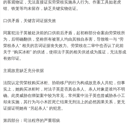
的客观物证，无法直接证实劳荣枝实施杀人行为。作案工具如老虎
钳、铁笼等均未留存，缺乏关键实物佐证。
口供矛盾，关键言词证据失效
同案犯法子英被处决前的口供前后矛盾，起初称部分命案由劳荣枝所
为，后明确翻供，坚称所有被害人均由其独自杀害，导致唯一与 “劳
荣枝杀人” 相关的言词证据丧失效力。劳荣枝在二审中也否认了此前
关于 “购买冰柜” 的供述，使得法子英的相关供述成为孤证，无法形成
有效印证。
主观故意缺乏充分依据
法院认定劳荣枝购买冰柜、协助移尸的行为构成故意杀人共犯，但事
实上，她购买冰柜时，对法子英是否真会杀人、杀人对象是谁均不明
确。此类威胁在绑架案中较为常见，常州案中法子英也曾威胁杀小工
却未实施，其行为与小木匠死亡结果无刑法上的必然因果关系，更无
证据证明她有 “另起杀人” 的犯意。
第四部分：司法程序的严重瑕疵