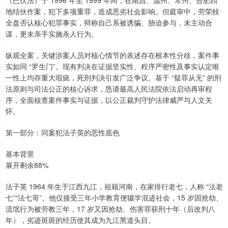
（已伏法）于 1996 年至 1999 年间，在南昌、温州、常州、合肥四
地结伙作案，犯下多项重罪，造成恶劣社会影响。但庭审中，劳荣枝
全盘否认核心犯罪事实，辩称自己系被诱骗、胁迫参与，未主动合
谋，更未亲手实施杀人行为。
纵观全案，关键涉案人员对核心情节的表述存在根本性分歧，案件事
实如同 “罗生门”。现有判决在证据坚实性、程序严密性及事实认定唯
一性上均存重大瑕疵，死刑判决引发广泛争议。基于 “疑罪从无” 的刑
法原则与司法公正的核心诉求，恳请最高人民法院依法启动再审程
序，全面核查案件事实与证据，以公正裁判守护法律威严与人文关
怀。
第一部分：同案犯法子英的恶性底色
基本背景
展开剩余88%
法子英 1964 年生于江西九江，祖籍河南，在家排行老七，人称 “法老
七”“法七哥”。他仅接受三年小学教育便辍学混迹社会，15 岁因抢劫、
流氓行为被劳教三年，17 岁又因抢劫、伤害罪获刑十年（后改判八
年），劣迹斑斑的经历使其成为九江黑道头目。