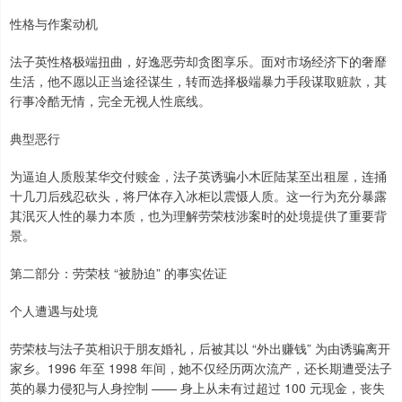
性格与作案动机
法子英性格极端扭曲，好逸恶劳却贪图享乐。面对市场经济下的奢靡
生活，他不愿以正当途径谋生，转而选择极端暴力手段谋取赃款，其
行事冷酷无情，完全无视人性底线。
典型恶行
为逼迫人质殷某华交付赎金，法子英诱骗小木匠陆某至出租屋，连捅
十几刀后残忍砍头，将尸体存入冰柜以震慑人质。这一行为充分暴露
其泯灭人性的暴力本质，也为理解劳荣枝涉案时的处境提供了重要背
景。
第二部分：劳荣枝 “被胁迫” 的事实佐证
个人遭遇与处境
劳荣枝与法子英相识于朋友婚礼，后被其以 “外出赚钱” 为由诱骗离开
家乡。1996 年至 1998 年间，她不仅经历两次流产，还长期遭受法子
英的暴力侵犯与人身控制 —— 身上从未有过超过 100 元现金，丧失