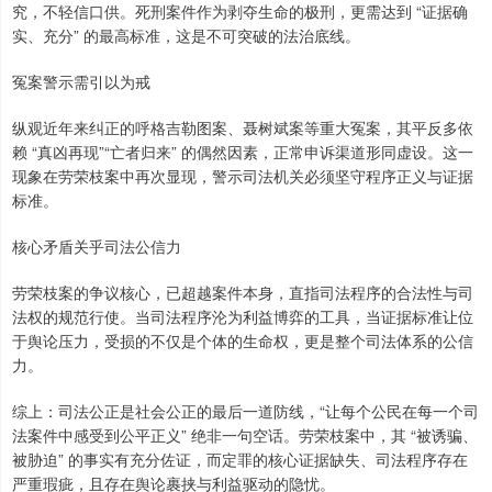
究，不轻信口供。死刑案件作为剥夺生命的极刑，更需达到 “证据确
实、充分” 的最高标准，这是不可突破的法治底线。
上证综指
3955.13
+15.10
+0.38%
冤案警示需引以为戒
纵观近年来纠正的呼格吉勒图案、聂树斌案等重大冤案，其平反多依
赖 “真凶再现”“亡者归来” 的偶然因素，正常申诉渠道形同虚设。这一
现象在劳荣枝案中再次显现，警示司法机关必须坚守程序正义与证据
标准。
核心矛盾关乎司法公信力
劳荣枝案的争议核心，已超越案件本身，直指司法程序的合法性与司
深证成指
14225.09
-85.91
-0.60%
法权的规范行使。当司法程序沦为利益博弈的工具，当证据标准让位
于舆论压力，受损的不仅是个体的生命权，更是整个司法体系的公信
力。
综上：司法公正是社会公正的最后一道防线，“让每个公民在每一个司
法案件中感受到公平正义” 绝非一句空话。劳荣枝案中，其 “被诱骗、
被胁迫” 的事实有充分佐证，而定罪的核心证据缺失、司法程序存在
严重瑕疵，且存在舆论裹挟与利益驱动的隐忧。