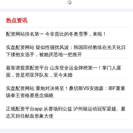
热点资讯
配资网站排名第一 今非昔比的冬奥雪季，来啦！
深证成指
14226.22
-84.79
-0.59%
实盘配资网站 疑似性骚扰风波：韩国田径教练在光天化日
下搂抱女选手，被她厌恶地一把推开
最靠谱股票配资平台 山东登全运金牌榜第一！掌门人露
面，曾是邓亚萍队友，至今未婚
实盘配资网站 重炮对决将至！桑切斯VS安德森：IBF重量
级拳王资格赛悬念揭晓
沪深300
4684.53
-9.91
-0.21%
正规配资平台app 从赛场到公益 泸州籍运动冠军梁越、夏
志芃担任献血形象大使