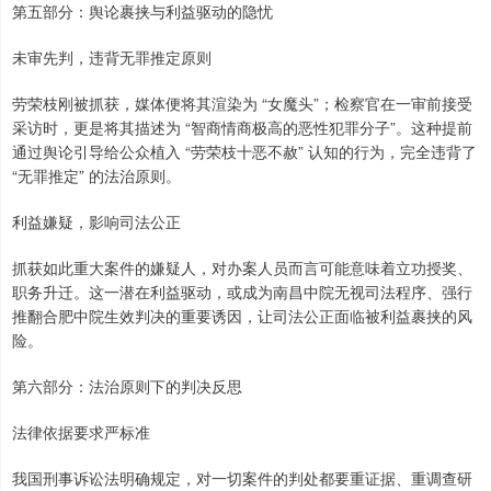
第五部分：舆论裹挟与利益驱动的隐忧
未审先判，违背无罪推定原则
劳荣枝刚被抓获，媒体便将其渲染为 “女魔头”；检察官在一审前接受
采访时，更是将其描述为 “智商情商极高的恶性犯罪分子”。这种提前
通过舆论引导给公众植入 “劳荣枝十恶不赦” 认知的行为，完全违背了
“无罪推定” 的法治原则。
利益嫌疑，影响司法公正
抓获如此重大案件的嫌疑人，对办案人员而言可能意味着立功授奖、
职务升迁。这一潜在利益驱动，或成为南昌中院无视司法程序、强行
推翻合肥中院生效判决的重要诱因，让司法公正面临被利益裹挟的风
险。
第六部分：法治原则下的判决反思
法律依据要求严标准
我国刑事诉讼法明确规定，对一切案件的判处都要重证据、重调查研