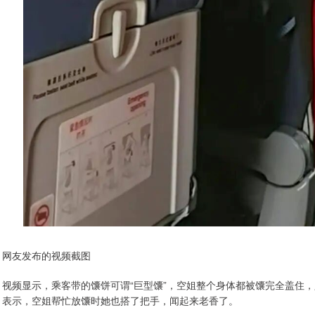
网友发布的视频截图
视频显示，乘客带的馕饼可谓“巨型馕”，空姐整个身体都被馕完全盖住
表示，空姐帮忙放馕时她也搭了把手，闻起来老香了。