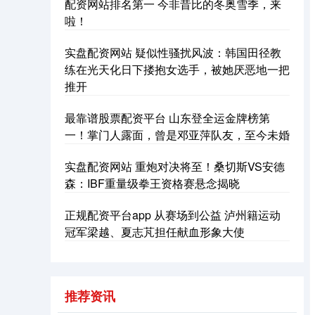
配资网站排名第一 今非昔比的冬奥雪季，来
啦！
实盘配资网站 疑似性骚扰风波：韩国田径教
练在光天化日下搂抱女选手，被她厌恶地一把
推开
最靠谱股票配资平台 山东登全运金牌榜第
一！掌门人露面，曾是邓亚萍队友，至今未婚
深证成指
14311.01
+200.89
+1.42%
实盘配资网站 重炮对决将至！桑切斯VS安德
森：IBF重量级拳王资格赛悬念揭晓
正规配资平台app 从赛场到公益 泸州籍运动
冠军梁越、夏志芃担任献血形象大使
沪深300
4694.44
+43.13
+0.93%
推荐资讯