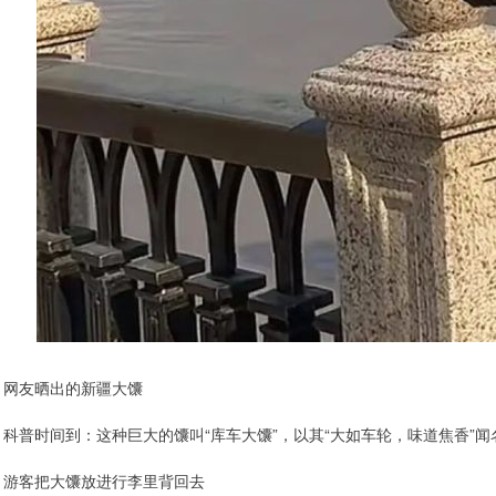
网友晒出的新疆大馕
科普时间到：这种巨大的馕叫“库车大馕”，以其“大如车轮，味道焦香”闻
游客把大馕放进行李里背回去