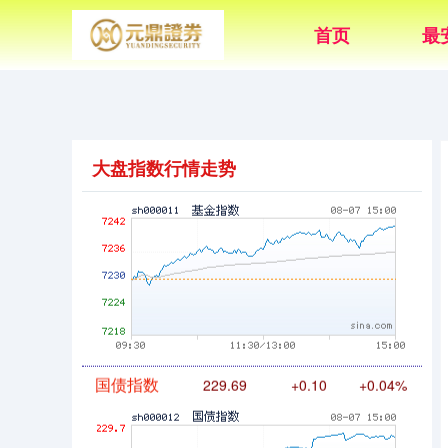
首页
最
创业板指
3563.12
+47.56
+1.35%
大盘指数行情走势
基金指数
7242.10
+12.30
+0.17%