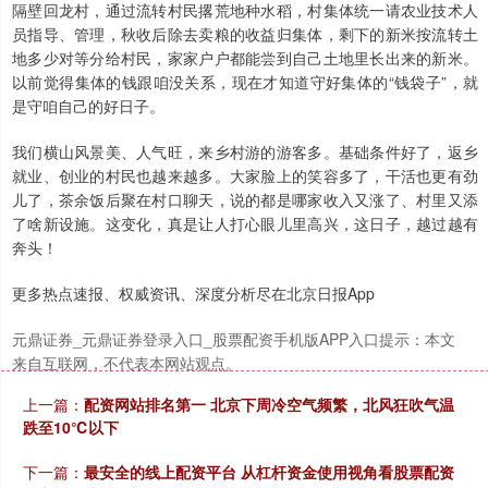
隔壁回龙村，通过流转村民撂荒地种水稻，村集体统一请农业技术人
员指导、管理，秋收后除去卖粮的收益归集体，剩下的新米按流转土
地多少对等分给村民，家家户户都能尝到自己土地里长出来的新米。
以前觉得集体的钱跟咱没关系，现在才知道守好集体的“钱袋子”，就
是守咱自己的好日子。
沪深300
4668.09
-26.35
-0.56%
我们横山风景美、人气旺，来乡村游的游客多。基础条件好了，返乡
就业、创业的村民也越来越多。大家脸上的笑容多了，干活也更有劲
儿了，茶余饭后聚在村口聊天，说的都是哪家收入又涨了、村里又添
了啥新设施。这变化，真是让人打心眼儿里高兴，这日子，越过越有
奔头！
更多热点速报、权威资讯、深度分析尽在北京日报App
北证50
1123.14
-11.11
-0.98%
元鼎证券_元鼎证券登录入口_股票配资手机版APP入口提示：本文
来自互联网，不代表本网站观点。
上一篇：
配资网站排名第一 北京下周冷空气频繁，北风狂吹气温
跌至10℃以下
下一篇：
最安全的线上配资平台 从杠杆资金使用视角看股票配资