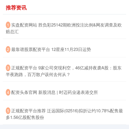
推荐资讯
​实盘配资网站 胜负彩25142期欧洲投注比例&网友调查及欧
1
赔总汇
​最靠谱股票配资平台 12星座11月23日运势
2
北证50
1122.62
-11.62
-1.02%
​正规配资平台 9家公司突现利空，46亿减持夜袭A股：股东
3
半夜跑路，百万散户该何去何从？
​配资头条官网 新股消息 | 时迈药业递表港交所
4
创业板指
3479.15
-83.97
-2.36%
​正规配资平台推荐 泛远国际(02516)拟折让约10.78%配售最
5
多1.56亿股配售股份