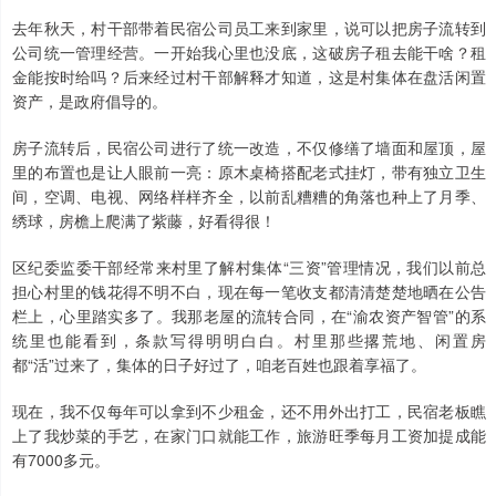
去年秋天，村干部带着民宿公司员工来到家里，说可以把房子流转到
公司统一管理经营。一开始我心里也没底，这破房子租去能干啥？租
金能按时给吗？后来经过村干部解释才知道，这是村集体在盘活闲置
资产，是政府倡导的。
房子流转后，民宿公司进行了统一改造，不仅修缮了墙面和屋顶，屋
上证综指
3944.25
+4.21
+0.11%
里的布置也是让人眼前一亮：原木桌椅搭配老式挂灯，带有独立卫生
间，空调、电视、网络样样齐全，以前乱糟糟的角落也种上了月季、
绣球，房檐上爬满了紫藤，好看得很！
区纪委监委干部经常来村里了解村集体“三资”管理情况，我们以前总
担心村里的钱花得不明不白，现在每一笔收支都清清楚楚地晒在公告
栏上，心里踏实多了。我那老屋的流转合同，在“渝农资产智管”的系
统里也能看到，条款写得明明白白。村里那些撂荒地、闲置房
都“活”过来了，集体的日子好过了，咱老百姓也跟着享福了。
深证成指
14137.50
-173.51
-1.21%
现在，我不仅每年可以拿到不少租金，还不用外出打工，民宿老板瞧
上了我炒菜的手艺，在家门口就能工作，旅游旺季每月工资加提成能
有7000多元。