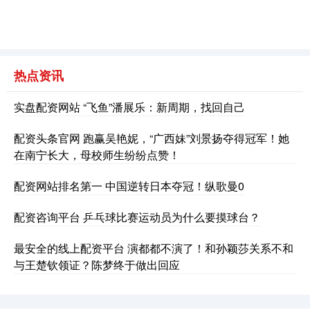
上证综指
3944.03
+4.00
+0.10%
热点资讯
实盘配资网站 “飞鱼”潘展乐：新周期，找回自己
配资头条官网 跑赢吴艳妮，“广西妹”刘景扬夺得冠军！她
深证成指
14138.16
-172.84
-1.21%
在南宁长大，母校师生纷纷点赞！
配资网站排名第一 中国逆转日本夺冠！纵歌曼0
配资咨询平台 乒乓球比赛运动员为什么要摸球台？
最安全的线上配资平台 演都都不演了！和孙颖莎关系不和
与王楚钦领证？陈梦终于做出回应
沪深300
4668.14
-26.29
-0.56%