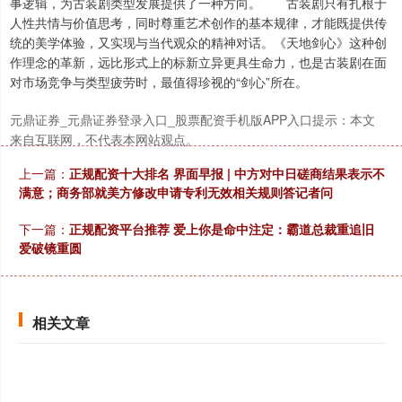
事逻辑，为古装剧类型发展提供了一种方向。 古装剧只有扎根于
人性共情与价值思考，同时尊重艺术创作的基本规律，才能既提供传
统的美学体验，又实现与当代观众的精神对话。《天地剑心》这种创
作理念的革新，远比形式上的标新立异更具生命力，也是古装剧在面
对市场竞争与类型疲劳时，最值得珍视的“剑心”所在。
沪深300
4694.44
+43.13
+0.93%
元鼎证券_元鼎证券登录入口_股票配资手机版APP入口提示：本文
来自互联网，不代表本网站观点。
上一篇：
正规配资十大排名 界面早报 | 中方对中日磋商结果表示不
满意；商务部就美方修改申请专利无效相关规则答记者问
下一篇：
正规配资平台推荐 爱上你是命中注定：霸道总裁重追旧
爱破镜重圆
北证50
1134.24
+11.37
+1.01%
相关文章