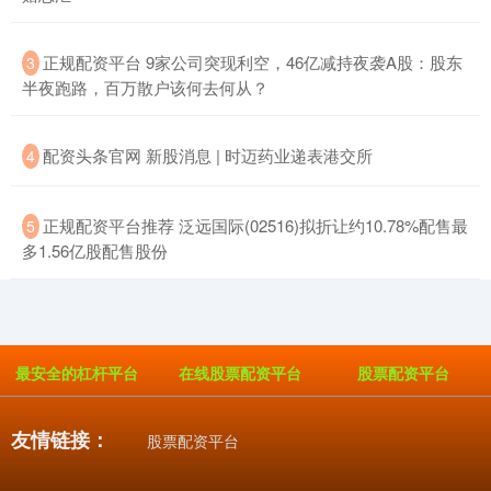
​正规配资平台 9家公司突现利空，46亿减持夜袭A股：股东
3
半夜跑路，百万散户该何去何从？
​配资头条官网 新股消息 | 时迈药业递表港交所
4
北证50
1134.24
+11.37
+1.01%
​正规配资平台推荐 泛远国际(02516)拟折让约10.78%配售最
5
多1.56亿股配售股份
最安全的杠杆平台
在线股票配资平台
股票配资平台
创业板指
3563.12
+47.56
+1.35%
友情链接：
股票配资平台