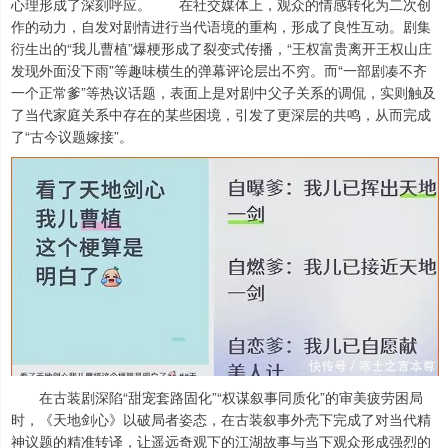
心理形成了深刻呼应。 在社交媒体上，观众的情感转化为二次创
作的动力，自发对剧情进行当代语境的重构，形成了良性互动。剧集
衍生出的“我儿曹植”爆梗形成了裂变式传播，“王权富贵离开王权山庄
发现外面没下雨”等趣味横生的弹幕评论层出不穷。而“一部剧凑不齐
一个正常爹”等热议话题，表面上是对剧中父子关系的调侃，实则触及
了当代家庭关系中存在的某些困境，引发了更深层的共鸣，从而完成
了“古今议题嫁接”。
在古装剧深陷“甜宠套路固化”“权谋叙事同质化”的审美疲劳困局
时，《天地剑心》以破局者姿态，在古装叙事外壳下完成了对当代精
神议题的精准转译，让遥远奇观下的江湖故事与当下观众形成强烈的