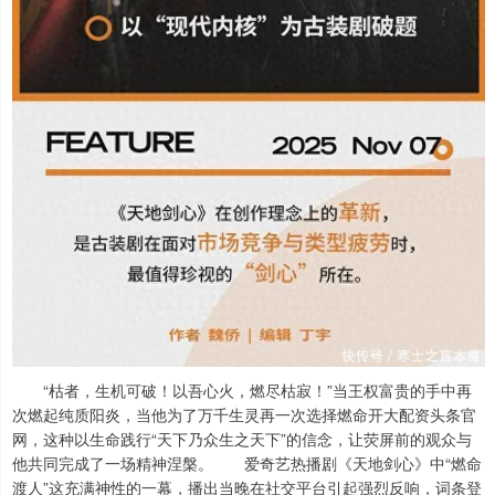
“枯者，生机可破！以吾心火，燃尽枯寂！”当王权富贵的手中再
次燃起纯质阳炎，当他为了万千生灵再一次选择燃命开大配资头条官
网，这种以生命践行“天下乃众生之天下”的信念，让荧屏前的观众与
他共同完成了一场精神涅槃。 爱奇艺热播剧《天地剑心》中“燃命
渡人”这充满神性的一幕，播出当晚在社交平台引起强烈反响，词条登