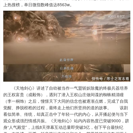
上热搜榜，单日微指数峰值达8563w。
《天地剑心》讲述了自幼被当作一气盟斩妖除魔的终极兵器培养
的王权富贵（成毅饰），遇到了潜入王权山庄做间谍的蜘蛛精清瞳
（李一桐饰）之后，憧憬天下大同的信念也被逐渐点燃，完成了自我
觉醒、挣脱桎梏的过程，最终走上他们所坚持的道的故事。 该剧
看似简单、传统，却真正击中了年轻一代的内心，从开播起便与当下
观众形成强烈情感共振。《天地剑心》站内内容热度已突破9000，跻
身“人气殿堂”，上线8天弹幕互动总量即突破3亿，创下平台最快纪