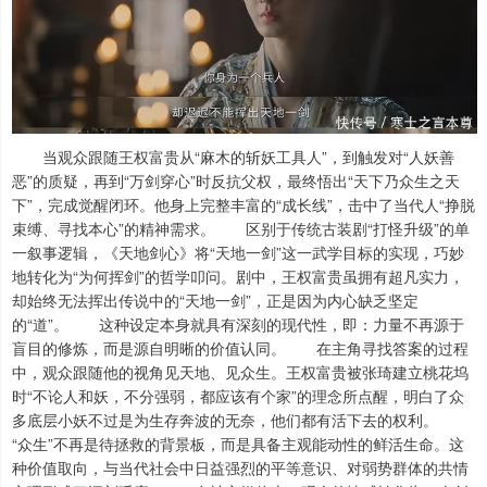
当观众跟随王权富贵从“麻木的斩妖工具人”，到触发对“人妖善
恶”的质疑，再到“万剑穿心”时反抗父权，最终悟出“天下乃众生之天
下”，完成觉醒闭环。他身上完整丰富的“成长线”，击中了当代人“挣脱
束缚、寻找本心”的精神需求。 区别于传统古装剧“打怪升级”的单
一叙事逻辑，《天地剑心》将“天地一剑”这一武学目标的实现，巧妙
地转化为“为何挥剑”的哲学叩问。剧中，王权富贵虽拥有超凡实力，
却始终无法挥出传说中的“天地一剑”，正是因为内心缺乏坚定
的“道”。 这种设定本身就具有深刻的现代性，即：力量不再源于
盲目的修炼，而是源自明晰的价值认同。 在主角寻找答案的过程
中，观众跟随他的视角见天地、见众生。王权富贵被张琦建立桃花坞
时“不论人和妖，不分强弱，都应该有个家”的理念所点醒，明白了众
多底层小妖不过是为生存奔波的无奈，他们都有活下去的权利。
“众生”不再是待拯救的背景板，而是具备主观能动性的鲜活生命。这
种价值取向，与当代社会中日益强烈的平等意识、对弱势群体的共情