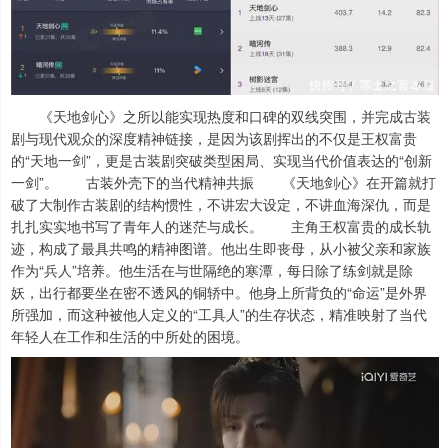
《天地剑心》之所以能实现热度和口碑的双线突围，并完成古装
剧与现代观众的深度精神链接，是因为该剧挥出的不仅是王权富贵
的“天地一剑”，更是古装剧突破类型困局、实现当代价值表达的“创新
一剑”。 古装外壳下的当代精神共振 《天地剑心》在开篇就打
破了大制作古装剧的结构惯性，不讲宏大设定，不讲血海深仇，而是
扎扎实实地书写了青年人的迷茫与成长。 主角王权富贵的成长轨
迹，构成了最具共鸣的精神图谱。他出生即丧母，从小被父亲和家族
作为“兵人”培养。他生活在与世隔绝的寒潭，每日除了练剑就是除
妖，出行都要坐在密不透风的铜轿中。他身上所背负的“命运”是外界
所强加，而这种被他人定义的“工具人”的生存状态，精准映射了当代
年轻人在工作和生活的中所处的困境。