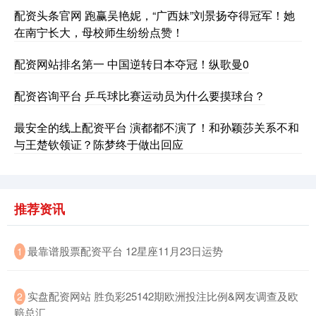
3940.04
+39.68
+1.02%
配资头条官网 跑赢吴艳妮，“广西妹”刘景扬夺得冠军！她
在南宁长大，母校师生纷纷点赞！
配资网站排名第一 中国逆转日本夺冠！纵歌曼0
配资咨询平台 乒乓球比赛运动员为什么要摸球台？
最安全的线上配资平台 演都都不演了！和孙颖莎关系不和
与王楚钦领证？陈梦终于做出回应
深证成指
14311.01
+200.89
+1.42%
推荐资讯
​最靠谱股票配资平台 12星座11月23日运势
1
沪深300
4694.44
+43.13
+0.93%
​实盘配资网站 胜负彩25142期欧洲投注比例&网友调查及欧
2
赔总汇