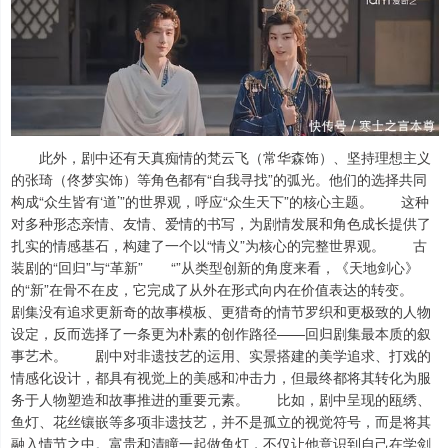
此外，剧中还有天真痴情的梵云飞（常华森饰）、坚持理想主义
的张琦（佟梦实饰）等角色都有“自我寻找”的弧光。他们的选择共同
构成“众生皆有‘道’”的世界观，呼应“众生天下”的核心主题。 这种
对多种形态亲情、友情、爱情的书写，为剧情发展和角色成长提供了
扎实的情感基石，构建了一个以“情义”为核心的完整世界观。 古
装剧的“回归”与“革新” “”从类型创新的角度来看，《天地剑心》
的“新”在骨不在皮，它完成了从外在形式向内在价值表达的转变。
剧集没有追求更新奇的故事模板、更猎奇的情节罗织和更极致的人物
设定，反而选择了一条更为朴素的创作路径——回归剧集最本质的叙
事艺术。 剧中对非遗技艺的运用、实景搭建的美学追求、打戏的
情感化设计，都具有视觉上的美感和冲击力，但最终都将其转化为服
务于人物塑造和故事推进的重要元素。 比如，剧中呈现的瓯绣、
鱼灯、花丝镶嵌等多项非遗技艺，并不是孤立的视觉符号，而是将其
融入情节之中。富贵和清瞳一起做鱼灯，不仅让他意识到自己在学剑