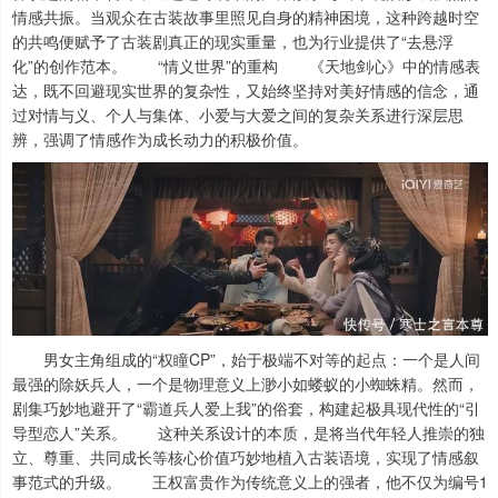
情感共振。当观众在古装故事里照见自身的精神困境，这种跨越时空
的共鸣便赋予了古装剧真正的现实重量，也为行业提供了“去悬浮
化”的创作范本。 “情义世界”的重构 《天地剑心》中的情感表
达，既不回避现实世界的复杂性，又始终坚持对美好情感的信念，通
过对情与义、个人与集体、小爱与大爱之间的复杂关系进行深层思
辨，强调了情感作为成长动力的积极价值。
男女主角组成的“权瞳CP”，始于极端不对等的起点：一个是人间
最强的除妖兵人，一个是物理意义上渺小如蝼蚁的小蜘蛛精。然而，
剧集巧妙地避开了“霸道兵人爱上我”的俗套，构建起极具现代性的“引
导型恋人”关系。 这种关系设计的本质，是将当代年轻人推崇的独
立、尊重、共同成长等核心价值巧妙地植入古装语境，实现了情感叙
事范式的升级。 王权富贵作为传统意义上的强者，他不仅为编号1