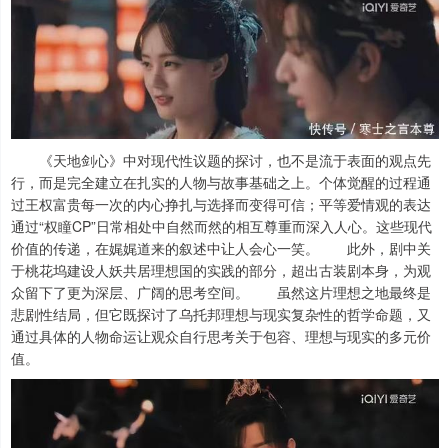
《天地剑心》中对现代性议题的探讨，也不是流于表面的观点先
行，而是完全建立在扎实的人物与故事基础之上。个体觉醒的过程通
过王权富贵每一次的内心挣扎与选择而变得可信；平等爱情观的表达
通过“权瞳CP”日常相处中自然而然的相互尊重而深入人心。这些现代
价值的传递，在娓娓道来的叙述中让人会心一笑。 此外，剧中关
于桃花坞建设人妖共居理想国的实践的部分，超出古装剧本身，为观
众留下了更为深层、广阔的思考空间。 虽然这片理想之地最终是
悲剧性结局，但它既探讨了乌托邦理想与现实复杂性的哲学命题，又
通过具体的人物命运让观众自行思考关于包容、理想与现实的多元价
值。