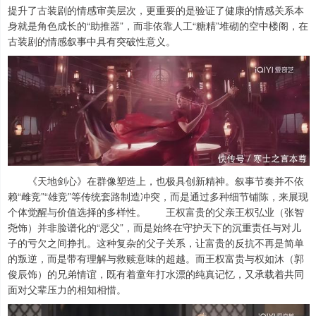
提升了古装剧的情感审美层次，更重要的是验证了健康的情感关系本
身就是角色成长的“助推器”，而非依靠人工“糖精”堆砌的空中楼阁，在
古装剧的情感叙事中具有突破性意义。
《天地剑心》在群像塑造上，也极具创新精神。叙事节奏并不依
赖“雌竞”“雄竞”等传统套路制造冲突，而是通过多种细节铺陈，来展现
个体觉醒与价值选择的多样性。 王权富贵的父亲王权弘业（张智
尧饰）并非脸谱化的“恶父”，而是始终在守护天下的沉重责任与对儿
子的亏欠之间挣扎。这种复杂的父子关系，让富贵的反抗不再是简单
的叛逆，而是带有理解与救赎意味的超越。而王权富贵与权如沐（郭
俊辰饰）的兄弟情谊，既有着童年打水漂的纯真记忆，又承载着共同
面对父辈压力的相知相惜。