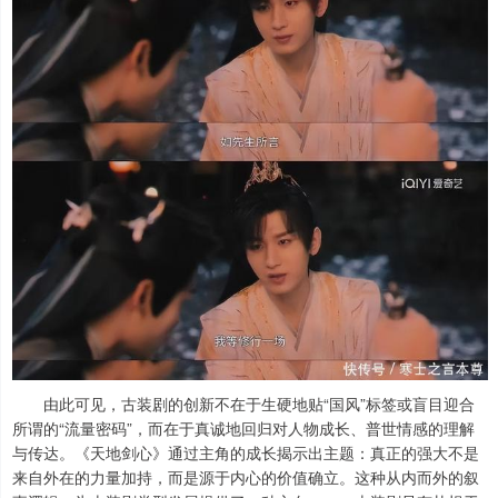
上证综指
3940.04
+39.68
+1.02%
深证成指
14311.01
+200.89
+1.42%
由此可见，古装剧的创新不在于生硬地贴“国风”标签或盲目迎合
所谓的“流量密码”，而在于真诚地回归对人物成长、普世情感的理解
与传达。《天地剑心》通过主角的成长揭示出主题：真正的强大不是
来自外在的力量加持，而是源于内心的价值确立。这种从内而外的叙