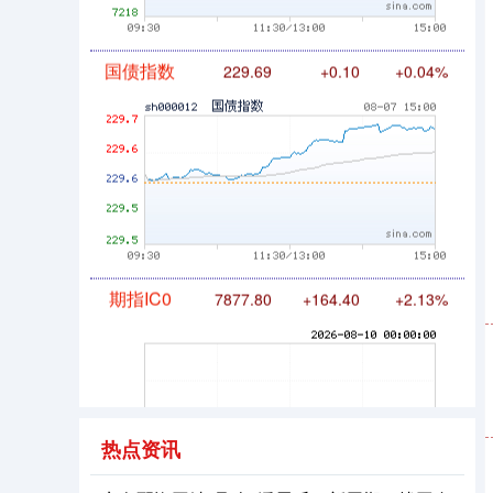
国债指数
229.69
+0.10
+0.04%
期指IC0
7877.80
+164.40
+2.13%
热点资讯