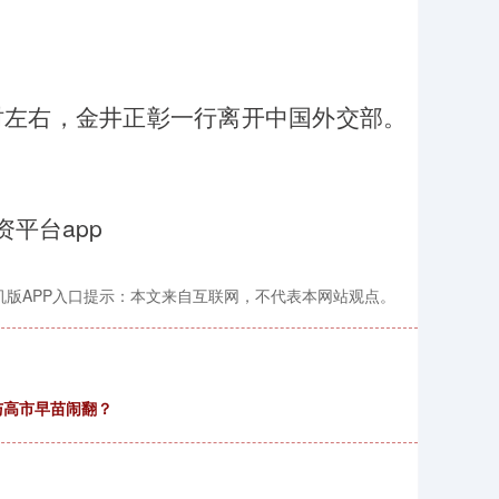
时左右，金井正彰一行离开中国外交部。
平台app
机版APP入口提示：本文来自互联网，不代表本网站观点。
与高市早苗闹翻？