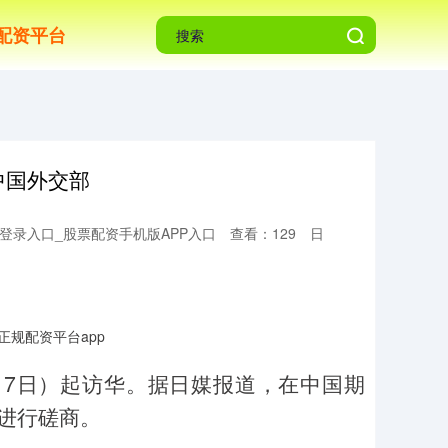
配资平台
中国外交部
登录入口_股票配资手机版APP入口
查看：129
日
规配资平台app
17日）起访华。据日媒报道，在中国期
进行磋商。