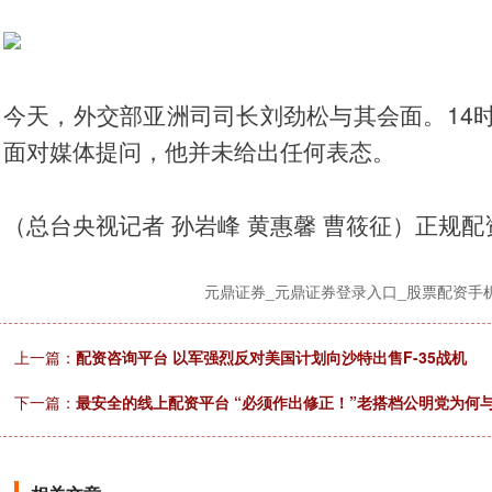
今天，外交部亚洲司司长刘劲松与其会面。14
面对媒体提问，他并未给出任何表态。
（总台央视记者 孙岩峰 黄惠馨 曹筱征）正规配资
元鼎证券_元鼎证券登录入口_股票配资手
上一篇：
配资咨询平台 以军强烈反对美国计划向沙特出售F-35战机
下一篇：
最安全的线上配资平台 “必须作出修正！”老搭档公明党为何