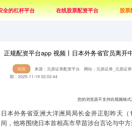
安全的杠杆平台
在线股票配资平台
股票
正规配资平台app 视频丨日本外务省官员离开
视频
来源：元鼎证券配资平台
网站：元鼎证券_元鼎证券
期：2025-11-19 02:02:44
您的浏览器不支持此视频格式正
日本外务省亚洲大洋洲局局长金井正彰昨天（
间，他将围绕日本首相高市早苗涉台言论与中方